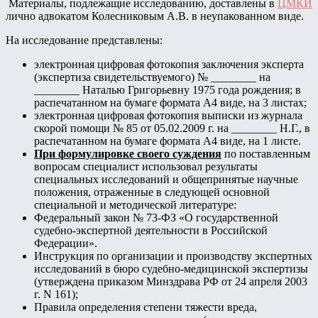
Материалы, подлежащие исследованию, доставлены в
ЦМКИ
лично адвокатом Колесниковым А.В. в неупакованном виде.
На исследование представлены:
электронная цифровая фотокопия заключения эксперта
(экспертиза свидетельствуемого) № ________ на
________ Наталью Григорьевну 1975 года рождения; в
распечатанном на бумаге формата А4 виде, на 3 листах;
электронная цифровая фотокопия выписки из журнала
скорой помощи № 85 от 05.02.2009 г. на ________ Н.Г., в
распечатанном на бумаге формата А4 виде, на 1 листе.
При формулировке своего суждения
по поставленным
вопросам специалист использовал результаты
специальных исследований и общепринятые научные
положения, отраженные в следующей основной
специальной и методической литературе:
Федеральный закон № 73-ФЗ «О государственной
судебно-экспертной деятельности в Российской
Федерации».
Инструкция по организации и производству экспертных
исследований в бюро судебно-медицинской экспертизы
(утверждена приказом Минздрава РФ от 24 апреля 2003
г. N 161);
Правила определения степени тяжести вреда,