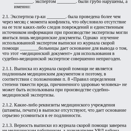
________. экспертом ________. были грубо нарушены, а
именно:
2.1. Экспертиза гр-ки ________. была проведена более чем
через месяц с момента конфликта, что обусловило отсутствие
на ее теле каких-либо следов повреждений и единственным
источником информации при производстве экспертизы могли
явиться лишь медицинские документы. Однако изучение
использованной экспертом выписки из журнала скорой
помощи ________больницы дает основание для вывода о том,
что этот «медицинский документ» для использования в
судебно-медицинской экспертизе совершенно непригоден.
2.1.1. Выписка из журнала скорой помощи не является
подлинным медицинским документом и поэтому, в
соответствии с положениями п. 8 «Правил определения
степени тяжести вреда, причиненного здоровью человека» не
может быть использована при производстве судебно-
медицинской экспертизы.
2.1.2. Какие-либо реквизиты медицинского учреждения
(штампы, печати) в выписке отсутствуют, что дает основание
серьезно усомниться в ее подлинности.
2.1.3. Верность выписки из журнала скорой помощи заверена
не медицинским работником, а дознавателем УВД района.