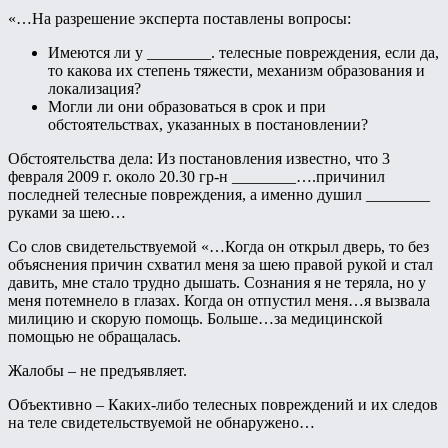
«…На разрешение эксперта поставлены вопросы:
Имеются ли у ________. телесные повреждения, если да,
то какова их степень тяжести, механизм образования и
локализация?
Могли ли они образоваться в срок и при
обстоятельствах, указанных в постановлении?
Обстоятельства дела: Из постановления известно, что 3
февраля 2009 г. около 20.30 гр-н ________….причинил
последней телесные повреждения, а именно душил ________
руками за шею…
Со слов свидетельствуемой «…Когда он открыл дверь, то без
объяснения причин схватил меня за шею правой рукой и стал
давить, мне стало трудно дышать. Сознания я не теряла, но у
меня потемнело в глазах. Когда он отпустил меня…я вызвала
милицию и скорую помощь. Больше…за медицинской
помощью не обращалась.
Жалобы – не предъявляет.
Объективно – Каких-либо телесных повреждений и их следов
на теле свидетельствуемой не обнаружено…