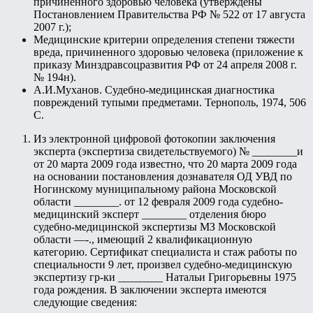
причиненного здоровью человека (утверждены
Постановлением Правительства РФ № 522 от 17 августа
2007 г.);
Медицинские критерии определения степени тяжести
вреда, причиненного здоровью человека (приложение к
приказу Минздравсоцразвития РФ от 24 апреля 2008 г.
№ 194н).
А.И.Муханов. Судебно-медицинская диагностика
повреждений тупыми предметами. Тернополь, 1974, 506
С.
Из электронной цифровой фотокопии заключения
эксперта (экспертиза свидетельствуемого) № ________и
от 20 марта 2009 года известно, что 20 марта 2009 года
на основании постановления дознавателя ОД УВД по
Ногинскому муниципальному района Московской
области ________. от 12 февраля 2009 года судебно-
медицинский эксперт ________ отделения бюро
судебно-медицинской экспертизы МЗ Московской
области —-., имеющий 2 квалификационную
категорию. Сертификат специалиста и стаж работы по
специальности 9 лет, произвел судебно-медицинскую
экспертизу гр-ки ________ Натальи Григорьевны 1975
года рождения. В заключении эксперта имеются
следующие сведения: