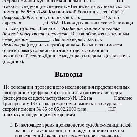
скорой помощи Купавненской больницы на ________ Н.Г.
имеются следующие сведения: «Выписка из журнала скорой
помощи
№ 85 в 21-50
Купавинской больницы для
ГОМ. 3
февраля 2009 г.
поступил вызов к гр. ________
34 г.
по
адресу:
п. ________, д. 53-9.
Повод для вызова скорой помощи
–
плохо, душили.
Диагноз –
Осаднение кожных покровов
боковой поверхности шеи слева.
Вызов обслужен дежурным
фельдшером ________
. Выписка верна: и.о. ст.
фельдшера
(подпись неразборчива)». В выписке имеется
оттиск прямоугольного штампа отдела дознания и
рукописный текст «Данные медсправки верны. Дознаватель
(подпись).
Выводы
На основании проведенного исследования представленных
электронных цифровых фотокопий заключения эксперта
(экспертиза свидетельствуемого) № 152 на ________ Наталью
Григорьевну 1975 года рождения и выписки из журнала
скорой помощи № 85 от 05.02.2009 г. на ________ Н.Г.,
прихожу к следующим суждениям:
В настоящее время производство судебно-медицинской
экспертизы живых лиц по поводу причиненных им
повреждений (экспертиза тяжести вреда здоровью)