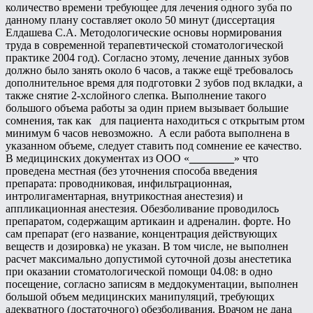
количество времени требующее для лечения одного зуба по
данному плану составляет около 50 минут (диссертация
Елдашева С.А. Методологические основы нормирования
труда в современной терапевтической стоматологической
практике 2004 год). Согласно этому, лечение данных зубов
должно было занять около 6 часов, а также ещё требовалось
дополнительное время для подготовки 2 зубов под вкладки, а
также снятие 2-хслойного слепка. Выполнение такого
большого объема работы за один прием вызывает большие
сомнения, так как для пациента находиться с открытым ртом
минимум 6 часов невозможно. А если работа выполнена в
указанном объеме, следует ставить под сомнение ее качество.
В медицинских документах из ООО «
________
» что
проведена местная (без уточнения способа введения
препарата: проводниковая, инфильтрационная,
интролигаментарная, внутрикостная анестезия) и
аппликационная анестезия. Обезболивание проводилось
препаратом, содержащим артикаин и адреналин. форте. Но
сам препарат (его название, концентрация действующих
веществ и дозировка) не указан. В том числе, не выполнен
расчет максимально допустимой суточной дозы анестетика
при оказании стоматологической помощи 04.08: в одно
посещение, согласно записям в меддокументации, выполнен
большой объем медицинских манипуляций, требующих
адекватного (достаточного) обезболивания. Врачом не дана