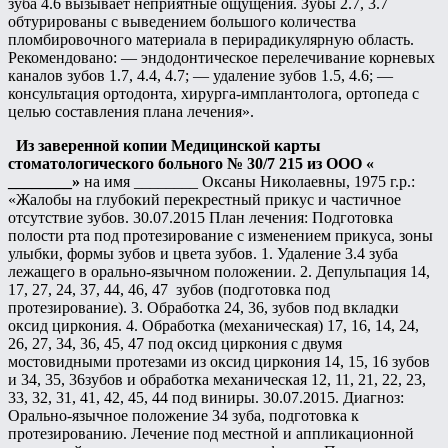
зуба 4.6 вызывает неприятные ощущения. Зубы 2.7, 3.7
обтурированы с выведением большого количества
пломбировочного материала в перирадикулярную область.
Рекомендовано: — эндодонтическое перелечивание корневых
каналов зубов 1.7, 4.4, 4.7; — удаление зубов 1.5, 4.6; —
консультация ортодонта, хирурга-имплантолога, ортопеда с
целью составления плана лечения».
Из заверенной копии Медицинской карты
стоматологического больного № 30/7 215 из ООО «
________»
на имя ________ Оксаны Николаевны, 1975 г.р.:
«Жалобы на глубокий перекрестный прикус и частичное
отсутствие зубов. 30.07.2015 План лечения: Подготовка
полости рта под протезирование с изменением прикуса, зоны
улыбки, формы зубов и цвета зубов. 1. Удаление 3.4 зуба
лежащего в орально-язычном положении. 2. Депульпация 14,
17, 27, 24, 37, 44, 46, 47 зубов (подготовка под
протезирование). 3. Обработка 24, 36, зубов под вкладки
оксид циркония. 4. Обработка (механическая) 17, 16, 14, 24,
26, 27, 34, 36, 45, 47 под оксид циркония с двумя
мостовидными протезами из оксид циркония 14, 15, 16 зубов
и 34, 35, 36зубов и обработка механическая 12, 11, 21, 22, 23,
33, 32, 31, 41, 42, 45, 44 под виниры. 30.07.2015. Диагноз:
Орально-язычное положение 34 зуба, подготовка к
протезированию. Лечение под местной и аппликационной