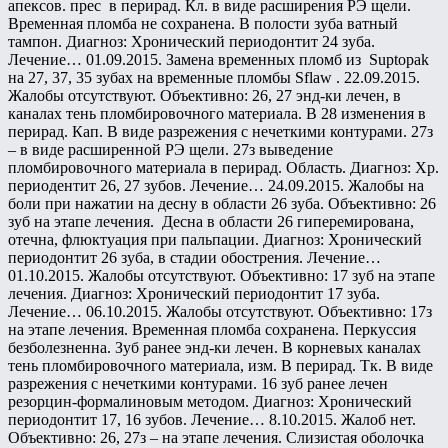
апексов. прес в перирад. Кл. в виде расширения РЭ щели.
Временная пломба не сохранена. В полости зуба ватный
тампон. Диагноз: Хронический периодонтит 24 зуба.
Лечение… 01.09.2015. Замена временных пломб из Suptopak
на 27, 37, 35 зубах на временные пломбы Sflaw . 22.09.2015.
Жалобы отсутствуют. Объективно: 26, 27 энд-ки лечен, в
каналах тень пломбировочного материала. В 28 изменения в
перирад. Кап. В виде разрежения с нечеткими контурами. 27з
– в виде расширенной РЭ щели. 27з выведение
пломбировочного материала в перирад. Область. Диагноз: Хр.
периодентит 26, 27 зубов. Лечение… 24.09.2015. Жалобы на
боли при нажатии на десну в области 26 зуба. Объективно: 26
зуб на этапе лечения. Десна в области 26 гиперемирована,
отечна, флюктуация при пальпации. Диагноз: Хронический
периодонтит 26 зуба, в стадии обострения. Лечение…
01.10.2015. Жалобы отсутствуют. Объективно: 17 зуб на этапе
лечения. Диагноз: Хронический периодонтит 17 зуба.
Лечение… 06.10.2015. Жалобы отсутствуют. Объективно: 17з
на этапе лечения. Временная пломба сохранена. Перкуссия
безболезненна. Зуб ранее энд-ки лечен. В корневых каналах
тень пломбировочного материала, изм. В перирад. Тк. В виде
разрежения с нечеткими контурами. 16 зуб ранее лечен
резорцин-формалиновым методом. Диагноз: Хронический
периодонтит 17, 16 зубов. Лечение… 8.10.2015. Жалоб нет.
Объективно: 26, 27з – на этапе лечения. Слизистая оболочка