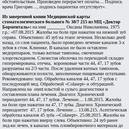
обстоятельствам. Произведен перерасчет оплаты… Подпись
врача Григорян…, подпись пациентки отсутствует».
Из заверенной копии Медицинской карты
стоматологического больного № 30/7 215 из МЦ «Доктор
Борменталь»:
на имя
________
Оксаны Николаевны, 1975
г.р.: «07.08.2015 Жалобы на боли при нажатии на нижний зуб
справа. Объективно: 45 зуб на этапе лечения. Несколько дней
назад, со слов пациента, было проведено лечение каналов 3-х
зубов в стом. Клинике. В каналах не было оставлено
медпрепараов, только ватные тампоны, смоченные
хлоргексидином. Слизистая оболочка по переходной складке
гиперемирована, отечна, коронковые части 44, 47, 17 зубов
разрушены на 2/3 части. После удаления ватных тампонов,
обнаруживаются полости, заполненные пищевыми остатками.
Рекомендовано: хир. Обработка каналов 44, 47, 17 зубов с
последующей мед. Обработкой «Colasept» и обтурацией.
Направлена на onmt ильстой и сульго диагностики и
составления плана лечения. Диагноз: Хронический
периодонтит 44, 47, 17 зубов. Лечение… 1.08.2015. Жалобы
на боли при нажатии на 47, 17 зубы. Диагноз: Хронический
периодонтит 47, 17 зубов. Лечение… 13.08.215. Асептическая
обработка каналов 45 зуба -«Colasept». 25.08.2015. Жалобы на
боли при нажатии вверху слева. Объективно: 24 зуб ранее
энд-ки лечен, в каналах тень пломбировочного материала до