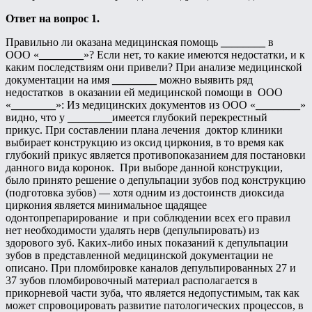
Ответ на вопрос 1.
Правильно ли оказана медицинская помощь
________
в
ООО «
________
»? Если нет, то какие имеются недостатки, и к
каким последствиям они привели? При анализе медицинской
документации на имя
________
можно выявить ряд
недостатков в оказании ей медицинской помощи в ООО
«
________
»: Из медицинских документов из ООО «
________
»
видно, что у
________
имеется глубокий перекрестный
прикус. При составлении плана лечения доктор клиники
выбирает конструкцию из оксид циркония, в то время как
глубокий прикус является противопоказанием для постановки
данного вида коронок. При выборе данной конструкции,
было принято решение о депульпации зубов под конструкцию
(подготовка зубов) — хотя одним из достоинств диоксида
циркония является минимальное щадящее
одонтопрепарирование и при соблюдении всех его правил
нет необходимости удалять нерв (депульпировать) из
здорового зуб. Каких-либо иных показаний к депульпации
зубов в представленной медицинской документации не
описано. При пломбировке каналов депульпированных 27 и
37 зубов пломбировочный материал располагается в
прикорневой части зуба, что является недопустимым, так как
может спровоцировать развитие патологических процессов, в