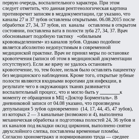
первую очередь, воспалительного характера. При этом
следует отметить, что данная рентгенологическая картина
противоречит записям в меддокументации, где указано, что
каналы 27 и 37 зубов оставлены открытыми. 06.08.2015 после
обработки 27, 34, 37 зубов, их каналы оставлены в открытом
состоянии, поставлена вата в полости зуба 27, 34, 37. Врач
обосновывает подобную тактику «обильным
крововыделением» из каналов зубов. Однако подобное
является абсолютно недопустимым в современной
медицинской практике. Врач не принял меры по остановке
кровотечения (записи об этом в медицинской документации
отсутствуют). Если же врачу не удалось остановить
кровотечение, то, тем более, нельзя было оставлять пациентку
без медицинского наблюдения. Кроме того, открытые зубные
полости являются входными воротами для инфекции, в
результате чего в окружающих тканях развивается
воспалительный процесс, что и могло быть у
________
к
моменту ее обращения в МЦ «Доктор Борменталь». В
дневниковой записи от 04.08 указано, что произведена
депульпация 5 зубов одновременно (14, 17, 44, 45, 47 зубов),
из которых 2 — 3 канальные (возможно и 4), выполнена
механическая обработка и подготовка полостей 24, 36 зубов и
их каналов под вкладки оксид циркония, выполнено снятие
двухслойного слепка, поставлены временные пломбы.
Согласно хронометражу и нормированию труда — среднее