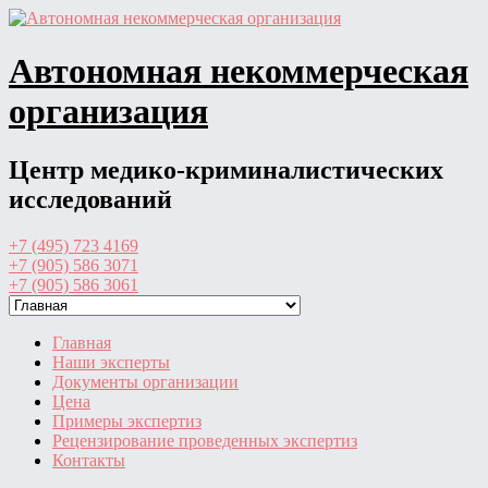
Перейти
к
содержимому
Автономная некоммерческая
организация
Центр медико-криминалистических
исследований
+7 (495) 723 4169
+7 (905) 586 3071
+7 (905) 586 3061
Главная
Наши эксперты
Документы организации
Цена
Примеры экспертиз
Рецензирование проведенных экспертиз
Контакты