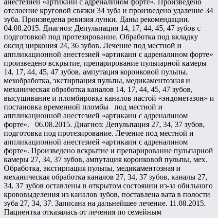
анестезией «артикаин с адреналином форте». Произведено
отслоение круговой связки 34 зуба и произведено удаление 34
зуба. Произведена ревизия лунки. Даны рекомендации.
04.08.2015. Диагноз: Депульпация 14, 17, 44, 45, 47 зубов с
подготовкой под протезирование. Обработка под вкладку
оксид циркония 24, 36 зубов. Лечение под местной и
аппликационной анестезией «артикаин с адреналином форте»
произведено вскрытие, препарирование пульпарной камеры
14, 17, 44, 45, 47 зубов, ампутация коронковой пульпы,
мехобработка, экстирпация пульпы, медикаментозная и
механическая обработка каналов 14, 17, 44, 45, 47 зубов,
высушивание и пломбировка каналов пастой «эндометазон» и
постановка временной пломбы под местной и
аппликационной анестезией «артикаин с адреналином
форте». 06.08.2015. Диагноз: Депульпация 27, 34, 37 зубов,
подготовка под протезирование. Лечение под местной и
аппликационной анестезией «артикаин с адреналином
форте». Произведено вскрытие и препарирование пульпарной
камеры 27, 34, 37 зубов, ампутация коронковой пульпы, мех.
Обработка, экстирпация пульпы, медикаментозная и
механическая обработка каналов 27, 34, 37 зубов, каналы 27,
34, 37 зубов оставлены в открытом состоянии из-за обильного
крововыделения из каналов зубов, поставлена вата в полости
зуба 27, 34, 37. Записана на дальнейшее лечение. 11.08.2015.
Пациентка отказалась от лечения по семейным