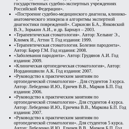
государственных судебно-экспертных учреждениях
Российской Федерации».
«Построение судебно-медицинского диагноза, клинико-
анатомического эпикриза и алгоритмы экспертной
диагностики повреждений». Саркисян Б.А., Янковский
В.Э., Зорькин А.И., и др. Барнаул – 2003.
«Терапевтическая стоматология». Автор: Хельвиг Э.,
Климек И., Аттин Т. Год издания: 1999.
«Терапевтическая стоматология. Болезни пародонта».
Автор: Барер Г.М. Год издания: 2008.
«Заболевания пародонта». Автор: Грудянов А.И. Год
издания: 2009.
«Клиническая ортопедическая стоматология», Автор:
Иорданишвили А.К. Год издания: 2007.
«Руководство к практическим занятиям по
ортопедической стоматологии» . Для студентов 3 курса.
Автор: Лебеденко И.Ю., Еричев В.В., Марков Б.П. Год
издания: 2006.
«Руководство к практическим занятиям по
ортопедической стоматологии». Для студентов 4 курса.
Автор: Лебеденко И.Ю., Еричева В.В., Маркова Б.П. Год
издания: 2007.
«Руководство к практическим занятиям по
ортопедической стоматологии». Для студентов 5 курса.
Автор: Лебеденко И.Ю., Еричев В.В., Марков Б.П. Год