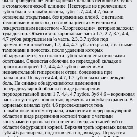
было проведено лечение корневых каналов нескольких зубов
в стоматологической клинике. Некоторые из пролеченных
зубов были запломбированы, зубы 1.7, 4.4, 4.7, были
оставлены открытыми, без временных пломб, с ватными
тампонами в полостях, со слов пациента смоченными
лекарственным веществом «Хлоргексидин», которые заложил
туда доктор. Объективно: коронковые части 1.7, 2.7, 3.7, 4.4,
4.7 зубов разрушены на ½ часть, 2.3, 3.7 зубов под
временными пломбами, 1.7, 4.4, 4.7 зубы открыты, с ватными
тампонами в полостях, после удаления которых
обнаруживается, что полости зубов заполнены пищевыми
остатками. Слизистая оболочка по переходной складке в
проекции корней 1.7, 4.4, 4.7 зубов с явлениями
незначительной гиперемии и отека, болезненна при
пальпации. Перкуссия 4.4, 4.7, 1.7 зубов вызывает резкую
боль. На снимке обнаруживаются изменения в
перерадикулярной области в виде расширения
периодонтальной щели 1.7, 4.4, 4.7 зубов. Зуб 4.6 – коронковая
часть отсутствует полностью, временная пломба сохранена. В
корневых каналах зуба 4.6 прослеживается тень
пломбировочного материала, изменения в перерадикулярной
области в виде разрежения костной ткани с четкими
контурами и признаки истончения твердых тканей зуба в
области бифуркации корней. Верхняя треть корневых каналов
зуба 4.6 расширена, подготовлена под вкладку. Перкуссия