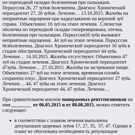
по переходной складке болезненная при пальпации.
Перкуссия 26, 27 зубов болезненна. Диагноз: Хронический
периодонтит 27, 26 зубов. Лечение… 13.10.2015. Жалобы на
неприятные ощущения при надкусывании на верхний зуб
справа. Объективно: 16 зуб на этапе лечения. Слизистая
оболочка по переходной складке гиперемирована, отечна,
болезненная при пальпации. Перкуссия16 зуба вызывает
неприятные ощущения. 44 зуб на этапе лечения. Перкуссия
безболезненна. Диагноз: Хронический периодонтит 16 зуба в
стадии обострения. Хронический периодонтит 44 зуба.
Лечение… 14.10.2015. Жалобы отсутствуют. Объективно 47
зуб на стадии лечения. Диагноз: Хронический периодонтит
47зуба. Лечение… 27.10.2015. Жалобы на застревание пищи.
Объективно: 27 зуб на этапе лечения, временная пломба
сохранена п/кус. Диагноз: Хронический периодонтит 27 зуба.
Лечение… 44, 47 зубы на этапе лечения. Диагноз:
Хронический периодонтит 44, 47 зубов. Лечение…
При сравнительном анализе
панорамных рентгенснимков
на
имя
________
от 06.05.2015 и от 08.08.2015
, можно отметить
следующее:
в соответствии с планом лечения выполнена
депульпация здоровых зубов 17, 27, 35, 37, 47. Однако в
плане не обоснована необходимость депульпации