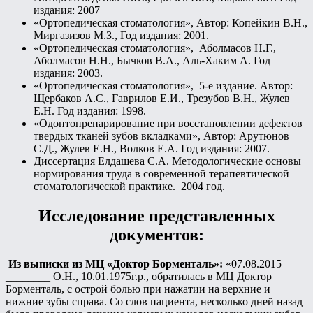
издания: 2007
«Ортопедическая стоматология», Автор: Копейкин В.Н.,
Миргазизов М.З., Год издания: 2001.
«Ортопедическая стоматология», Аболмасов Н.Г.,
Аболмасов Н.Н., Бычков В.А., Аль-Хаким А. Год
издания: 2003.
«Ортопедическая стоматология», 5-е издание. Автор:
Щербаков А.С., Гаврилов Е.И., Трезубов В.Н., Жулев
Е.Н. Год издания: 1998.
«Одонтопрепарирование при восстановлении дефектов
твердых тканей зубов вкладками», Автор: Арутюнов
С.Д., Жулев Е.Н., Волков Е.А. Год издания: 2007.
Диссертация Елдашева С.А. Методологические основы
нормирования труда в современной терапевтической
стоматологической практике. 2004 год.
Исследование представленных
документов:
Из выписки из МЦ «Доктор Борменталь»:
«07.08.2015
________ О.Н., 10.01.1975г.р., обратилась в МЦ Доктор
Борменталь, с острой болью при нажатии на верхние и
нижние зубы справа. Со слов пациента, несколько дней назад