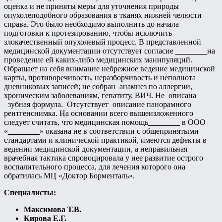
оценка и не приняты меры для уточнения природы
опухолеподобного образования в тканях нижней челюсти
справа. Это было необходимо выполнить до начала
подготовки к протезированию, чтобы исключить
злокачественный опухолевый процесс. В представленной
медицинской документации отсутствует согласие
________
на
проведение ей каких-либо медицинских манипуляций.
Обращает на себя внимание небрежное ведение медицинской
карты, противоречивость, неразборчивость и неполнота
дневниковых записей; не собран анамнез по аллергии,
хроническим заболеваниям, гепатиту, ВИЧ. Не описана
зубная формула. Отсутствует описание панорамного
рентгенснимка. На основании всего вышеизложенного
следует считать, что медицинская помощь
________
в ООО
«
________
» оказана не в соответствии с общепринятыми
стандартами и клинической практикой, имеются дефекты в
ведении медицинской документации, а неправильная
врачебная тактика спровоцировала у нее развитие острого
воспалительного процесса, для лечения которого она
обратилась МЦ «Доктор Борменталь».
Специалисты:
Максимова Т.В.
Кирова Е.Г.