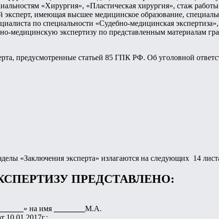
иальностям «Хирургия», «Пластическая хирургия», стаж работы
й эксперт, имеющая высшее медицинское образование, специаль
иалиста по специальности «Судебно-медицинская экспертиза», 
ебно-медицинскую экспертизу по представленным материалам гр
та, предусмотренные статьей 85 ГПК РФ. Об уголовной ответст
зделы «Заключения эксперта» излагаются на следующих 14 лист
КСПЕРТИЗУ ПРЕДСТАВЛЕНО:
______
» на имя
________
М.А.
 10.01.2017г.;