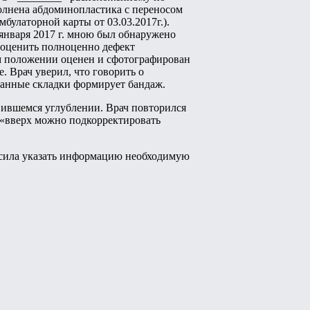
полнена абдоминопластика с переносом
улаторной карты от 03.03.2017г.).
января 2017 г. мною был обнаружено
у оценить полноценно дефект
ном положении оценен и сфотографирован
 Врач уверил, что говорить о
данные складки формирует бандаж.
вившемся углублении. Врач повторился
о «вверх можно подкорректировать
росила указать информацию необходимую