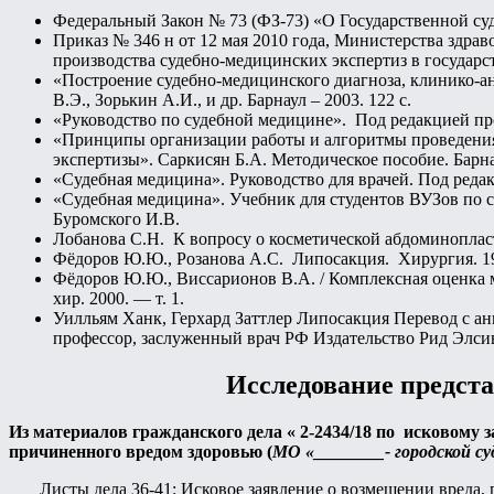
Федеральный Закон № 73 (ФЗ-73) «О Государственной су
Приказ № 346 н от 12 мая 2010 года, Министерства здр
производства судебно-медицинских экспертиз в государ
«Построение судебно-медицинского диагноза, клинико-а
В.Э., Зорькин А.И., и др. Барнаул – 2003. 122 с.
«Руководство по судебной медицине». Под редакцией пр
«Принципы организации работы и алгоритмы проведения
экспертизы». Саркисян Б.А. Методическое пособие. Барнау
«Судебная медицина». Руководство для врачей. Под редак
«Судебная медицина». Учебник для студентов ВУЗов по сп
Буромского И.В.
Лобанова С.Н. К вопросу о косметической абдоминопласт
Фёдоров Ю.Ю., Розанова А.С. Липосакция. Хирургия. 1
Фёдоров Ю.Ю., Виссарионов В.А. / Комплексная оценка м
хир. 2000. — т. 1.
Уилльям Ханк, Герхард Заттлер Липосакция Перевод с ан
профессор, заслуженный врач РФ Издательство Рид Элси
Исследование предст
Из материалов гражданского дела « 2-2434/18 по исковому
причиненного вредом здоровью (
МО «________- городской су
Листы дела 36-41: Исковое заявление о возмещении вреда