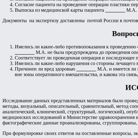
Согласие пациента на проведение операции пластики пер
Выписка из медицинской карты пациента
________
М.А. о
Документы на экспертизу доставлены почтой России в почтов
Вопрос
Имелись ли какие-либо противопоказания к проведению 
________
М.А. не была предупреждена до проведения оп
Соответствует ли проведенная операция и последующее 
Имелись ли какие-либо нарушения со стороны лечащего
Причинен ли вред здоровью
________
М.А. и имеется ли
вне зоны оперативного вмешательства, и какова эта связь,
ИС
Исследование данных представленных материалов было провед
методы, визуальный, описательный, сравнительный, метод со
аналитический, клинический, структурный, логический), опу
медицинских исследований в Министерстве здравоохранения и
фактографические данные проанализированы, сгруппированы, с
При формулировке своих ответов на поставленные вопросы, э