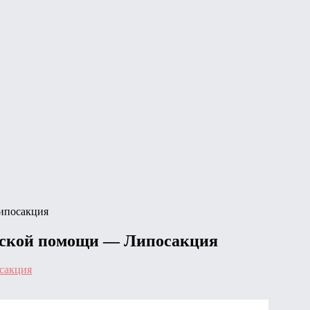
ипосакция
инской помощи — Липосакция