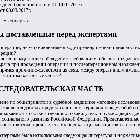
едней брюшной стенки 01 10.01.2017г.;
т 03.03.2017г.;
ых конвертах.
ы поставленные перед экспертами
операции, не установленные в ходе предварительной диагностик
ерации?
послеоперационное наблюдение требованиям, обычно предъявляе
 врача при проведении операции и послеоперационном наблюден
 прямая причинно-следственная связь между оперативным вмеш
 если таковая связь имеется?
СЛЕДОВАТЕЛЬСКАЯ ЧАСТЬ
ено по общепринятой в судебной медицине методике исследован
поставления данных представленных материалов между собой и 
бликованной в соответствующих руководствах и руководящих до
 социального развития Российской Федерации. Представленные
опоставлены, произведена их оценка с целью ответов на поста
кспертами была использована следующая литература и норматив