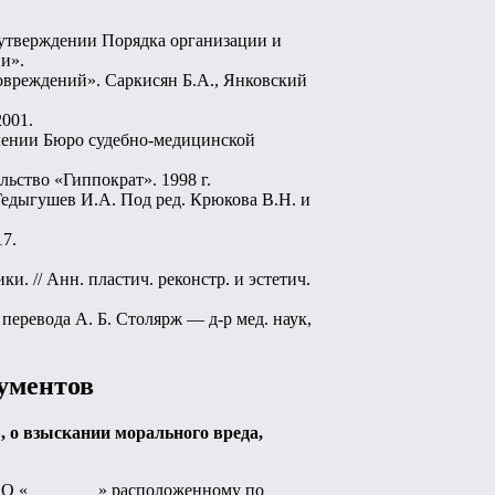
 утверждении Порядка организации и
и».
овреждений». Саркисян Б.А., Янковский
001.
лении Бюро судебно-медицинской
ьство «Гиппократ». 1998 г.
 Гедыгушев И.А. Под ред. Крюкова В.Н. и
7.
 // Анн. пластич. реконстр. и эстетич.
еревода А. Б. Столярж — д-р мед. наук,
ументов
, о взыскании морального вреда,
ООО «________» расположенному по