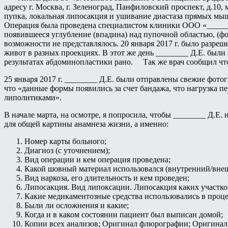
адресу г. Москва, г. Зеленоград, Панфиловский проспект, д.1
пупка, локальная липосакция и ушивание диастаза прямых мышц
Операция была проведена специалистом клиники ООО «_______
появившееся углубление (впадина) над пупочной областью, (фо
возможности не представлялось. 20 января 2017 г. было разре
живот в разных проекциях. В этот же день ________ Д.Е. были
результатах абдоминопластики рано. Так же врач сообщил что
25 января 2017 г. ________ Д.Е. были отправлены свежие фот
что «данные формы появились за счет бандажа, что нагрузка пе
липолитиками».
В начале марта, на осмотре, я попросила, чтобы ________ Д.Е
для общей картины анамнеза жизни, а именно:
Номер карты больного;
Диагноз (с уточнением);
Вид операции и кем операция проведена;
Какой шовный материал использовался (внутренний/вне
Вид наркоза, его длительность и кем проведен;
Липосакция. Вид липоксации. Липосакция каких участко
Какие медикаментозные средства использовались в проце
Были ли осложнения и какие;
Когда и в каком состоянии пациент был выписан домой;
Копии всех анализов; Оригинал флюрографии; Оригинал 