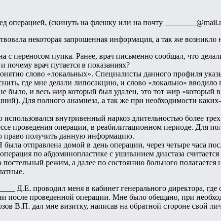
 операцией, (скинуть на флешку или на почту ________@mail.r
твовала некоторая запрошенная информация, а так же возникло 
 с переносом пупка. Ранее, врач письменно сообщал, что делали
 и почему врач путается в показаниях?
онятно слово «локальных». Специалисты данного профиля указ
снить, где мне делали липосакцию, и слово «локально» вводило в
не было, и весь жир который был удален, это тот жир «который 
ий). Для полного анамнеза, а так же при необходимости каких
то использовался внутривенный наркоз длительностью более трех
ссе проведения операции, в реабилитационном периоде. Для пол
ею право получить данную информацию.
 была отправлена домой в день операции, через четыре часа пос
 операция по абдоминопластике с ушиванием диастаза считается
о постельный режим, а далее по состоянию больного полагается 
латные.
____ Д.Е. проводил меня в кабинет генерального директора, где
мени после проведенной операции. Мне было обещано, при необхо
зов В.П. дал мне визитку, написав на обратной стороне свой 