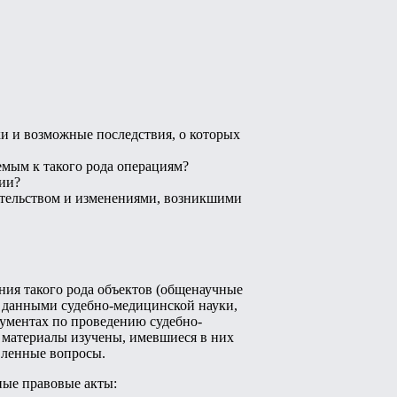
и и возможные последствия, о которых
мым к такого рода операциям?
ии?
ательством и изменениями, возникшими
ия такого рода объектов (общенаучные
с данными судебно-медицинской науки,
кументах по проведению судебно-
 материалы изучены, имевшиеся в них
вленные вопросы.
ные правовые акты: