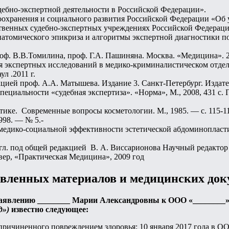
дебно-экспертной деятельности в Российской Федерации».
авоохранения и социального развития Российской Федерации «Об
ственных судебно-экспертных учреждениях Российской Федераци
натомического эпикриза и алгоритмы экспертной диагностики п
оф. В.В.Томилина, проф. Г.А. Пашиняна. Москва. «Медицина». 2
 экспертных исследований в медико-криминалистическом отде
л .2011 г.
цией проф. А.А. Матышева. Издание 3. Санкт-Петербург. Издател
ециальности «судебная экспертиза». «Норма», М., 2008, 431 с.
ике. Современные вопросы косметологии. М., 1985. — с. 115-11
998. — № 5.-
едико-социальной эффективности эстетической абдоминопластики.
гл. под общей редакцией В. А. Виссарионова Научный редактор п
вер, «Практическая Медицина», 2009 год
авленных материалов и медицинских док
 заявлению ________ Марии Александровны к ООО «________»
д»)
известно следующее:
, причиненного повреждением здоровья: 10 января 2017 года в 