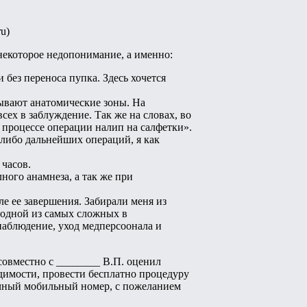
u)
некоторое недопонимание, а именно:
 без переноса пупка. Здесь хочется
ывают анатомические зоны. На
сех в заблуждение. Так же на словах, во
в процессе операции налип на салфетки».
-либо дальнейших операций, я как
 часов.
ного анамнеза, а так же при
ле ее завершения. Забирали меня из
 одной из самых сложных в
наблюдение, уход медперсоонала и
 совместно с ________ В.П. оценил
димости, провести бесплатно процедуру
личный мобильный номер, с пожеланием