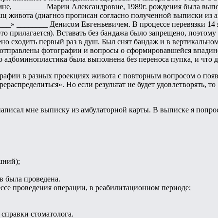
0, мне, ________ Марии Александровне, 1989г. рождения была вы
 живота (диагноз прописан согласно полученной выписки из амб
_» ________ Денисом Евгеньевичем. В процессе перевязки 14 
то прилагается). Вставать без бандажа было запрещено, поэтом
шено сходить первый раз в душ. Был снят бандаж и в вертикаль
 отправлены фотографии и вопросы о сформировавшейся впадине.
 адбоминопластика была выполнена без переноса пупка, и что 
ографии в разных проекциях живота с повторным вопросом о поя
рераспределиться». Но если результат не будет удовлетворять, т
. написал мне выписку из амбулаторной карты. В выписке я поп
шний);
в была проведена.
ссе проведения операции, в реабилитационном периоде;
справки стоматолога.