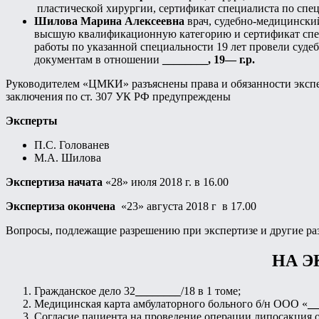
пластической хирургии, сертификат специалиста по спец
Шилова
Марина Алексеевна
врач, судебно-медицински
высшую квалификационную категорию и сертификат спец
работы по указанной специальности 19 лет провели суд
документам в отношении
________, 19— г.р.
Руководителем «ЦМКИ» разъяснены права и обязанности экспер
заключения по ст. 307 УК РФ предупреждены
Эксперты
П.С. Голованев
М.А. Шилова
Экспертиза начата
«28» июля 2018 г. в 16.00
Экспертиза окончена
«23» августа 2018 г в 17.00
Вопросы, подлежащие разрешению при экспертизе и другие ра
НА Э
Гражданское дело 32
________
/18 в 1 томе;
Медицинская карта амбулаторного больного б/н ООО «
__
Согласие пациента на проведение операции липосакция от