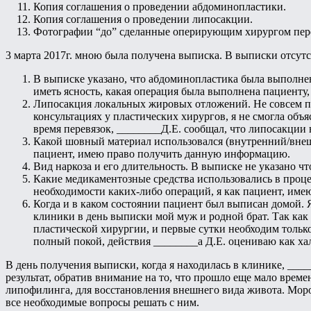
Копия соглашения о проведении абдоминопластики.
Копия соглашения о проведении липосакции.
Фотографии “до” сделанные оперирующим хирургом перед
3 марта 2017г. мною была получена выписка. В выписки отсутс
В выписке указано, что абдоминопластика была выполнена
иметь ясность, какая операция была выполнена пациенту,
Липосакция локальных жировых отложений. Не совсем п
консультациях у пластических хирургов, я не смогла объя
время перевязок, ________Д.Е. сообщал, что липосакции 
Какой шовный материал использовался (внутренний/внешн
пациент, имею право получить данную информацию.
Вид наркоза и его длительность. В выписке не указано ч
Какие медикаментозные средства использовались в проце
необходимости каких-либо операций, я как пациент, им
Когда и в каком состоянии пациент был выписан домой. Я
клиники в день выписки мой муж и родной брат. Так как
пластической хирургии, и первые сутки необходим тольк
полный покой, действия ________а Д.Е. оцениваю как ха
В день получения выписки, когда я находилась в клинике, ____
результат, обратив внимание на то, что прошло еще мало вре
липофилинга, для восстановления внешнего вида живота. Моро
все необходимые вопросы решать с ним.