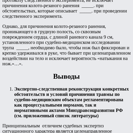
протоколу следственного эксперимента, не исключает
причинения колото-резаного ранения _____. при
обстоятельствах, которые описывает _____. при проведении
следственного эксперимента.
Однако, для причинения колото-резаного ранения,
проникающего в грудную полость, со сквозным
повреждением сердца, с длиной раневого канала 9 см,
установленного при судебно-медицинском исследовании
трупа _____, необходимо было, чтобы нож был фиксирован и
крепко удерживался в руке, что бывает при целенаправленном
воздействии на тело и исключает вероятность «натыкания на
нож.»…».
Выводы
Экспертно-следственная реконструкция конкретных
обстоятельств и условий причинения травмы по
судебно-медицинским объектам регламентирована
как процессуальными нормами, так и
нормативными актами Минздравсоцразвития РФ
(см. приложенный список литературы)
Принципиальным отличием судебных экспертиз
ситуационного характера является целенаправленное