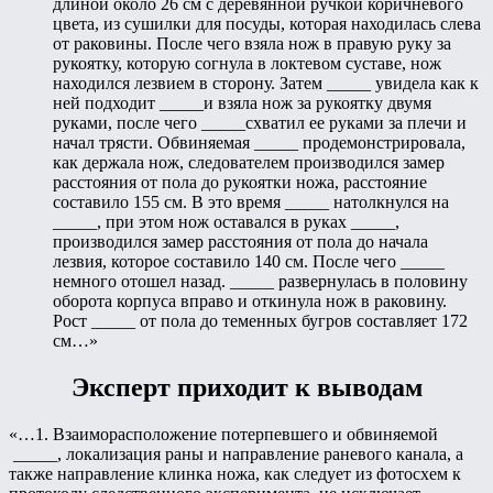
длиной около 26 см с деревянной ручкой коричневого
цвета, из сушилки для посуды, которая находилась слева
от раковины. После чего взяла нож в правую руку за
рукоятку, которую согнула в локтевом суставе, нож
находился лезвием в сторону. Затем _____ увидела как к
ней подходит _____и взяла нож за рукоятку двумя
руками, после чего _____схватил ее руками за плечи и
начал трясти. Обвиняемая _____ продемонстрировала,
как держала нож, следователем производился замер
расстояния от пола до рукоятки ножа, расстояние
составило 155 см. В это время _____ натолкнулся на
_____, при этом нож оставался в руках _____,
производился замер расстояния от пола до начала
лезвия, которое составило 140 см. После чего _____
немного отошел назад. _____ развернулась в половину
оборота корпуса вправо и откинула нож в раковину.
Рост _____ от пола до теменных бугров составляет 172
см…»
Эксперт приходит к выводам
«…1. Взаиморасположение потерпевшего и обвиняемой
_____, локализация раны и направление раневого канала, а
также направление клинка ножа, как следует из фотосхем к