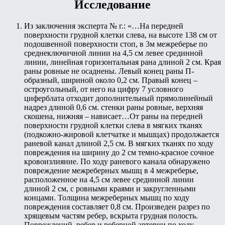
Исследование
Из заключения эксперта № г.: «…На передней
поверхности грудной клетки слева, на высоте 138 см от
подошвенной поверхности стоп, в 3м межреберье по
среднеключичной линии на 4,5 см левее срединной
линии, линейная горизонтальная рана длиной 2 см. Края
раны ровные не осаднены. Левый конец раны П-
образный, шириной около 0,2 см. Правый конец –
остроугольный, от него на цифру 7 условного
циферблата отходит дополнительный прямолинейный
надрез длиной 0,6 см. стенки раны ровные, верхняя
скошена, нижняя – нависает…От раны на передней
поверхности грудной клетки слева в мягких тканях
(подкожно-жировой клетчатке и мышцах) продолжается
раневой канал длиной 2,5 см. В мягких тканях по ходу
повреждения на ширину до 2 см темно-красное сочное
кровоизлияние. По ходу раневого канала обнаружено
повреждение межреберных мышц в 4 межреберье,
расположенное на 4,5 см левее срединной линии
длиной 2 см, с ровными краями и закругленными
концами. Толщина межреберных мышц по ходу
повреждения составляет 0,8 см. Произведен разрез по
хрящевым частям ребер, вскрыта грудная полость.
Повреждений ребер и реберной артерии по ходу