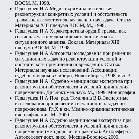
ВОСМ, М, 1998
.
Гедыгушев И.А.Медико-криминалистическая
реконструкция конкретных условий и обстоятельств
травмы как самостоятельная экспертная задача. Статья.
Материалы XIII пленума ВОСМ, М., 1998.
Гедыгушев И.А.Характеристика орудий травмы как
составная часть медико-криминалистического
ситуационного анализа. Доклад. Материалы XIII
пленума ВОСМ, М., 1998.
Гедыгушев И.А.Алгоритм исследования при решении
ситуационных задач по реконструкции условий и
обстоятельств причинения повреждений. Статья.
Материалы научных исследований Ассоциации
судебных медиков Сибири, Новосибирск, 1998, вып.3.
Гедыгушев И.А. Судебно-медицинская экспертиза при
реконструкции обстоятельств и условий причинения
повреждений. Дис.докт.мед.наук. М., 1999. Монография
Гедыгушев И.А.Под. ред. Томилина В.В.Экспертные
исследования при решении ситуационных задач по
повреждениям. Гл.X в кн. Медико-криминалистическая
идентификация. М., 2000.
Гедыгушев И.А.Судебно-медицинская экспертиза при
реконструкции обстоятельств и условий причинения
повреждений (методология и практика). Автореферат.
Автореферат докт. дисс., Москва-Воронеж, 2000.