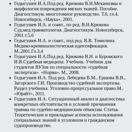
Гедыгушев И.А.Под ред. Крюкова В.Н.Механизмы и
морфология повреждения мягких тканей. Пособие.
Диагностикум, многотомное руководство. Т.6, гл.4,
Новосибирск, «Наука», 2001.
Гедыгушев И.А. и соавт., по ред. В.Н.Крюкова
Суд.мед.травматология. Диагностикум. Новосибирск,
2001.т.5,6
Гедыгушев И.А. и соавт., под ред. В.В. Томилина.
Медико-криминалистическая идентификация.
М.,2001.Гл.3,4
Гедыгушев И.А.Под ред. Крюкова В.Н. и Буромского
И.В.Судебная медицина. Учебник. Учебник для
студентов ВУЗов по специальности «судебная
экспертиза». «Норма», М., 2008.
Гедыгушев И.А. Под ред. Лебедева В.М., Ершова В.В.,
Загорского Г.И. Производство судебной экспертизы.
Раздел учебника. Уголовно-процессуальное право.М.,
«Юрайт», 2011.
Гедыгушев И.А. Ситуационный анализ и диагностика
конкретных обстоятельств и условий причинения
травмы по судебно-медицинским объектам. Статья.
Теоретические и прикладные аспекты использования
специальных знаний в уголовном и гражданском
судопроизводстве.