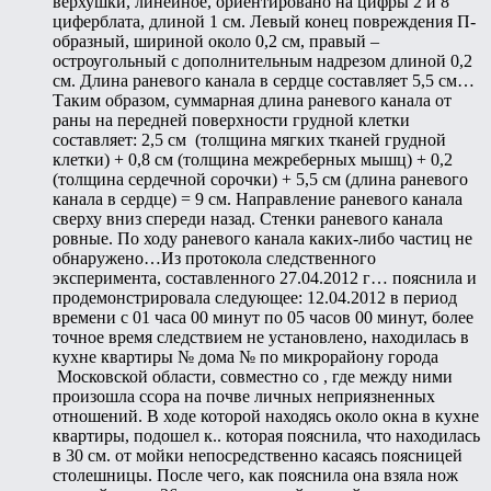
верхушки, линейное, ориентировано на цифры 2 и 8
циферблата, длиной 1 см. Левый конец повреждения П-
образный, шириной около 0,2 см, правый –
остроугольный с дополнительным надрезом длиной 0,2
см. Длина раневого канала в сердце составляет 5,5 см…
Таким образом, суммарная длина раневого канала от
раны на передней поверхности грудной клетки
составляет: 2,5 см (толщина мягких тканей грудной
клетки) + 0,8 см (толщина межреберных мышц) + 0,2
(толщина сердечной сорочки) + 5,5 см (длина раневого
канала в сердце) = 9 см. Направление раневого канала
сверху вниз спереди назад. Стенки раневого канала
ровные. По ходу раневого канала каких-либо частиц не
обнаружено…Из протокола следственного
эксперимента, составленного 27.04.2012 г… пояснила и
продемонстрировала следующее: 12.04.2012 в период
времени с 01 часа 00 минут по 05 часов 00 минут, более
точное время следствием не установлено, находилась в
кухне квартиры № дома № по микрорайону города
Московской области, совместно со , где между ними
произошла ссора на почве личных неприязненных
отношений. В ходе которой находясь около окна в кухне
квартиры, подошел к.. которая пояснила, что находилась
в 30 см. от мойки непосредственно касаясь поясницей
столешницы. После чего, как пояснила она взяла нож