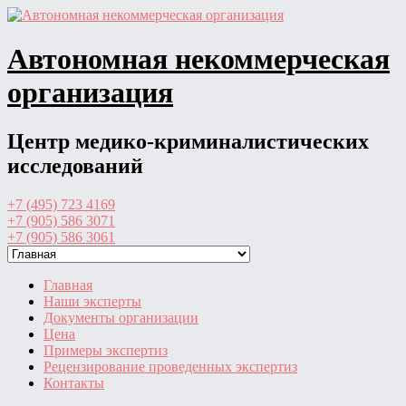
Перейти
к
содержимому
Автономная некоммерческая
организация
Центр медико-криминалистических
исследований
+7 (495) 723 4169
+7 (905) 586 3071
+7 (905) 586 3061
Главная
Наши эксперты
Документы организации
Цена
Примеры экспертиз
Рецензирование проведенных экспертиз
Контакты